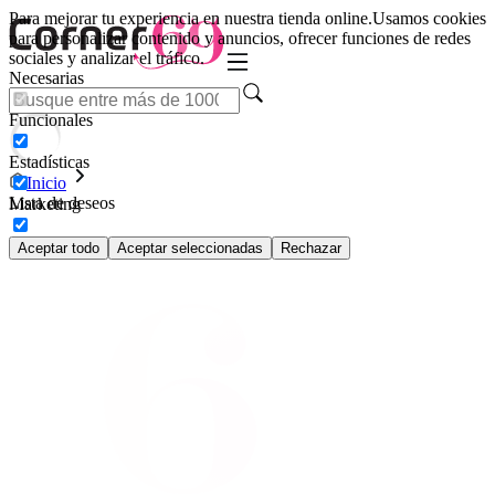
Para mejorar tu experiencia en nuestra tienda online.
Usamos cookies
para personalizar contenido y anuncios, ofrecer funciones de redes
sociales y analizar el tráfico.
Necesarias
Funcionales
Estadísticas
Inicio
Lista de deseos
Marketing
Aceptar todo
Aceptar seleccionadas
Rechazar