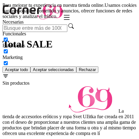
Para mejorar tu experiencia en nuestra tienda online.
Usamos cookies
para personalizar contenido y anuncios, ofrecer funciones de redes
sociales y analizar el tráfico.
Necesarias
Funcionales
Total SALE
Estadísticas
Marketing
Número de productos:
0
Aceptar todo
Aceptar seleccionadas
Rechazar
Sin productos
La
tienda de accesorios eróticos y ropa Svet Užitka fue creada en 2011
con el deseo de proporcionar a nuestros clientes una amplia gama de
productos que brindan placer de una forma u otra y al mismo tiempo
ofrecen una excelente experiencia de compra en lí