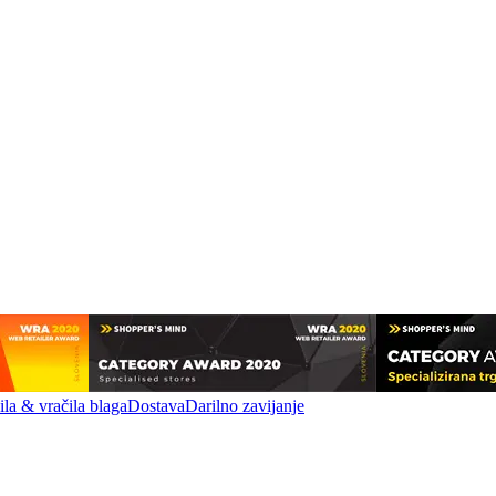
la & vračila blaga
Dostava
Darilno zavijanje