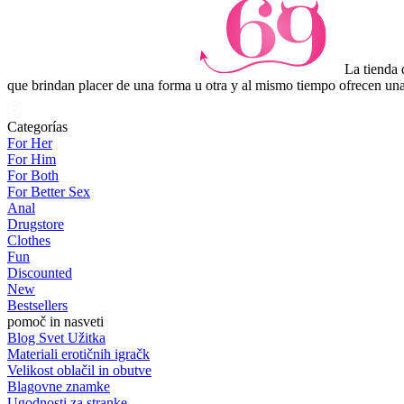
La tienda 
que brindan placer de una forma u otra y al mismo tiempo ofrecen una
Categorías
For Her
For Him
For Both
For Better Sex
Anal
Drugstore
Clothes
Fun
Discounted
New
Bestsellers
pomoč in nasveti
Blog Svet Užitka
Materiali erotičnih igračk
Velikost oblačil in obutve
Blagovne znamke
Ugodnosti za stranke