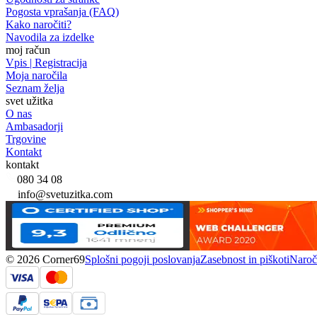
Pogosta vprašanja (FAQ)
Kako naročiti?
Navodila za izdelke
moj račun
Vpis | Registracija
Moja naročila
Seznam želja
svet užitka
O nas
Ambasadorji
Trgovine
Kontakt
kontakt
080 34 08
info@svetuzitka.com
© 2026 Corner69
Splošni pogoji poslovanja
Zasebnost in piškoti
Naroči