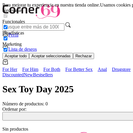
Para mejorar tu experiencia en nuestra tienda online.
Usamos cookies pa
Necesarias
Funcionales
Estadísticas
Perfil
Marketing
Lista de deseos
Aceptar todo
Aceptar seleccionadas
Rechazar
For Her
For Him
For Both
For Better Sex
Anal
Drugstore
Discounted
New
Bestsellers
Sex Toy Day 2025
Número de productos:
0
Ordenar por:
Sin productos