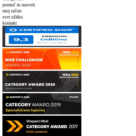
pomoč in nasveti
moj račun
svet užitka
kontakt