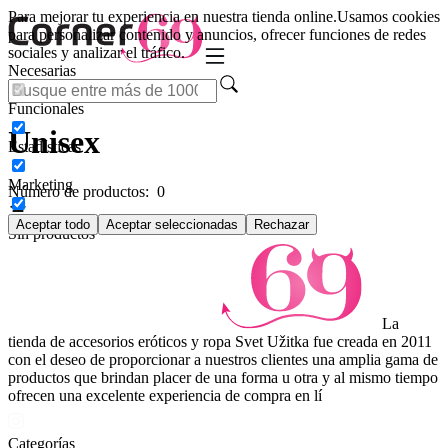
Para mejorar tu experiencia en nuestra tienda online.
Usamos cookies
para personalizar contenido y anuncios, ofrecer funciones de redes
sociales y analizar el tráfico.
Necesarias
Funcionales
Unisex
Estadísticas
Marketing
Número de productos:
0
Aceptar todo
Aceptar seleccionadas
Rechazar
Sin productos
La
tienda de accesorios eróticos y ropa Svet Užitka fue creada en 2011
con el deseo de proporcionar a nuestros clientes una amplia gama de
productos que brindan placer de una forma u otra y al mismo tiempo
ofrecen una excelente experiencia de compra en lí
Categorías