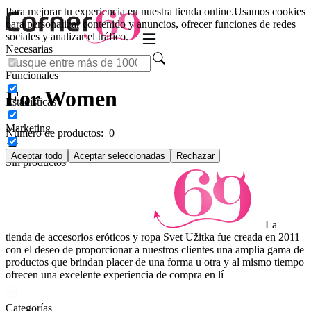
Para mejorar tu experiencia en nuestra tienda online.
Usamos cookies
para personalizar contenido y anuncios, ofrecer funciones de redes
sociales y analizar el tráfico.
Necesarias
Funcionales
For Women
Estadísticas
Marketing
Número de productos:
0
Aceptar todo
Aceptar seleccionadas
Rechazar
Sin productos
La
tienda de accesorios eróticos y ropa Svet Užitka fue creada en 2011
con el deseo de proporcionar a nuestros clientes una amplia gama de
productos que brindan placer de una forma u otra y al mismo tiempo
ofrecen una excelente experiencia de compra en lí
Categorías