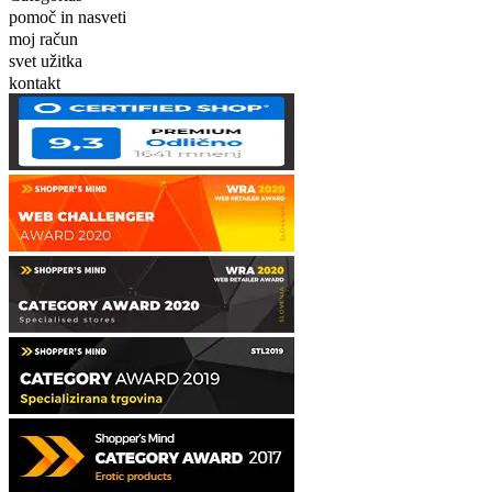
pomoč in nasveti
moj račun
svet užitka
kontakt