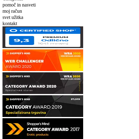
pomoč in nasveti
moj račun
svet užitka
kontakt