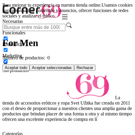
Para mejorar tu experiencia en nuestra tienda online.
Usamos cookies
para personalizar contenido y anuncios, ofrecer funciones de redes
sociales y analizar el tráfico.
Necesarias
Funcionales
For Men
Estadísticas
Marketing
Número de productos:
0
Aceptar todo
Aceptar seleccionadas
Rechazar
Sin productos
La
tienda de accesorios eróticos y ropa Svet Užitka fue creada en 2011
con el deseo de proporcionar a nuestros clientes una amplia gama de
productos que brindan placer de una forma u otra y al mismo tiempo
ofrecen una excelente experiencia de compra en lí
Categorías