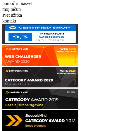
pomoč in nasveti
moj račun
svet užitka
kontakt