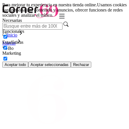
Para mejorar tu experiencia en nuestra tienda online.
Usamos cookies
para personalizar contenido y anuncios, ofrecer funciones de redes
sociales y analizar el tráfico.
Necesarias
Funcionales
Inicio
Estadísticas
Marcas
Vi-Bo
Marketing
Aceptar todo
Aceptar seleccionadas
Rechazar