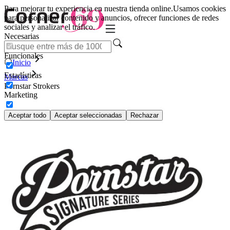
Para mejorar tu experiencia en nuestra tienda online.
Usamos cookies
para personalizar contenido y anuncios, ofrecer funciones de redes
sociales y analizar el tráfico.
Necesarias
Funcionales
Inicio
Estadísticas
Marcas
Pornstar Strokers
Marketing
Aceptar todo
Aceptar seleccionadas
Rechazar