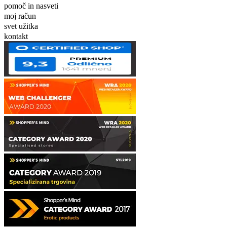
pomoč in nasveti
moj račun
svet užitka
kontakt