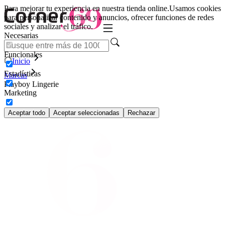
Para mejorar tu experiencia en nuestra tienda online.
Usamos cookies
para personalizar contenido y anuncios, ofrecer funciones de redes
sociales y analizar el tráfico.
Necesarias
Funcionales
Inicio
Estadísticas
Marcas
Playboy Lingerie
Marketing
Aceptar todo
Aceptar seleccionadas
Rechazar