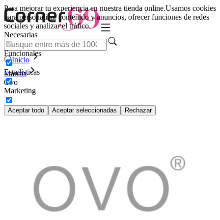
Para mejorar tu experiencia en nuestra tienda online.
Usamos cookies
para personalizar contenido y anuncios, ofrecer funciones de redes
sociales y analizar el tráfico.
Necesarias
Funcionales
Inicio
Estadísticas
Marcas
Ovo
Marketing
Aceptar todo
Aceptar seleccionadas
Rechazar