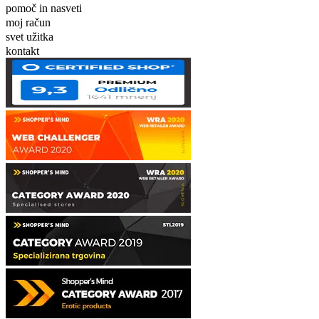
pomoč in nasveti
moj račun
svet užitka
kontakt