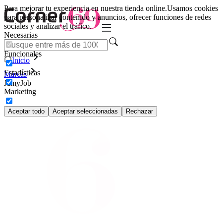
Para mejorar tu experiencia en nuestra tienda online.
Usamos cookies
para personalizar contenido y anuncios, ofrecer funciones de redes
sociales y analizar el tráfico.
Necesarias
Funcionales
Inicio
Estadísticas
Marcas
JamyJob
Marketing
Aceptar todo
Aceptar seleccionadas
Rechazar