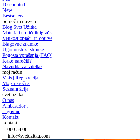
Discounted
New
Bestsellers
pomoč in nasveti
Blog Svet Užitka
Materiali erotičnih igračk
Velikost oblačil in obutve
Blagovne znamke
Ugodnosti za stranke
Pogosta vprašanja (FAQ)
Kako naročiti?
Navodila za izdelke
moj račun
Vpis | Registracija
Moja naročila
Seznam želja
svet užitka
O nas
Ambasadorji
Trgovine
Kontakt
kontakt
080 34 08
info@svetuzitka.com