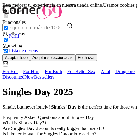
Para mejorar tu experiencia en nuestra tienda online.
Usamos cookies pa
Necesarias
Funcionales
Estadísticas
Perfil
Marketing
Lista de deseos
Aceptar todo
Aceptar seleccionadas
Rechazar
For Her
For Him
For Both
For Better Sex
Anal
Drugstore
Discounted
New
Bestsellers
Singles Day 2025
Single, but never lonely!
Singles' Day
is the perfect time for those 
Frequently Asked Questions about Singles Day
What is Singles Day?
Are Singles Day discounts really bigger than usual?
Is it better to wait for Singles Day or buy earlier?