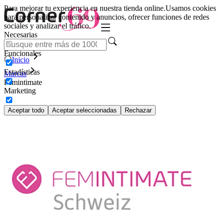
Para mejorar tu experiencia en nuestra tienda online.
Usamos cookies
para personalizar contenido y anuncios, ofrecer funciones de redes
sociales y analizar el tráfico.
Necesarias
Funcionales
Inicio
Estadísticas
Marcas
Femintimate
Marketing
Aceptar todo
Aceptar seleccionadas
Rechazar