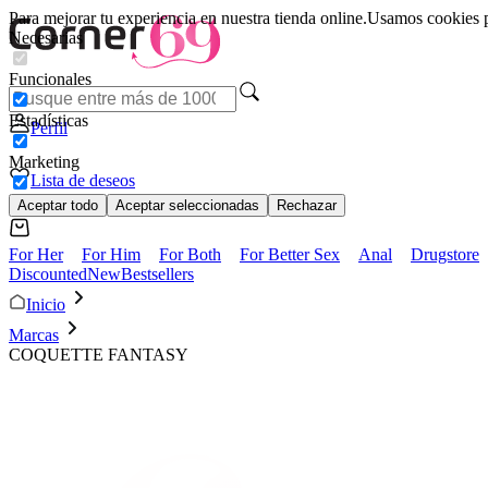
Para mejorar tu experiencia en nuestra tienda online.
Usamos cookies pa
Necesarias
Funcionales
Estadísticas
Perfil
Marketing
Lista de deseos
Aceptar todo
Aceptar seleccionadas
Rechazar
For Her
For Him
For Both
For Better Sex
Anal
Drugstore
Discounted
New
Bestsellers
Inicio
Marcas
COQUETTE FANTASY