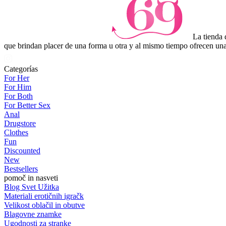
La tienda 
que brindan placer de una forma u otra y al mismo tiempo ofrecen una
Categorías
For Her
For Him
For Both
For Better Sex
Anal
Drugstore
Clothes
Fun
Discounted
New
Bestsellers
pomoč in nasveti
Blog Svet Užitka
Materiali erotičnih igračk
Velikost oblačil in obutve
Blagovne znamke
Ugodnosti za stranke