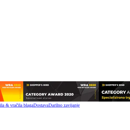
la & vračila blaga
Dostava
Darilno zavijanje