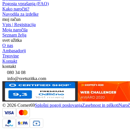
Pogosta vprašanja (FAQ)
Kako naročiti?
Navodila za izdelke
moj račun
Vpis | Registracija
Moja naročila
Seznam želja
svet užitka
O nas
Ambasadorji
Trgovine
Kontakt
kontakt
080 34 08
info@svetuzitka.com
© 2026 Corner69
Splošni pogoji poslovanja
Zasebnost in piškoti
Naroči